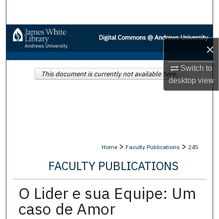
Search
Browse Collections
×
My Account
Switch to
This document is currently not available here.
desktop
view
About
Digital Commons Network™
>
>
Home
Faculty Publications
245
FACULTY PUBLICATIONS
O Lider e sua Equipe: Um
caso de Amor