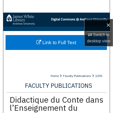
Search
Browse Collections
×
My Account
Switch to
desktop
view
Link to Full Text
About
Digital Commons Network™
>
>
Home
Faculty Publications
1035
FACULTY PUBLICATIONS
Didactique du Conte dans
l’Enseignement du