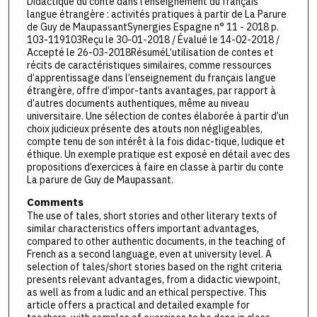
Didactique du conte dans l’enseignement du français
langue étrangère : activités pratiques à partir de La Parure
de Guy de MaupassantSynergies Espagne n° 11 - 2018 p.
103-119103Reçu le 30-01-2018 / Évalué le 14-02-2018 /
Accepté le 26-03-2018RésuméL’utilisation de contes et
récits de caractéristiques similaires, comme ressources
d’apprentissage dans l’enseignement du français langue
étrangère, offre d’impor-tants avantages, par rapport à
d’autres documents authentiques, même au niveau
universitaire. Une sélection de contes élaborée à partir d’un
choix judicieux présente des atouts non négligeables,
compte tenu de son intérêt à la fois didac-tique, ludique et
éthique. Un exemple pratique est exposé en détail avec des
propositions d’exercices à faire en classe à partir du conte
La parure de Guy de Maupassant.
Comments
The use of tales, short stories and other literary texts of
similar characteristics offers important advantages,
compared to other authentic documents, in the teaching of
French as a second language, even at university level. A
selection of tales/short stories based on the right criteria
presents relevant advantages, from a didactic viewpoint,
as well as from a ludic and an ethical perspective. This
article offers a practical and detailed example for