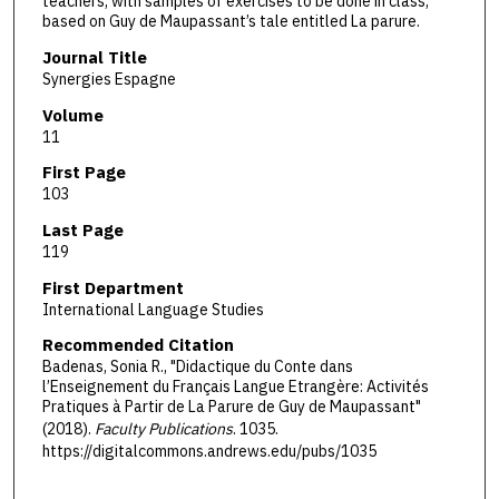
teachers, with samples of exercises to be done in class,
based on Guy de Maupassant’s tale entitled La parure.
Journal Title
Synergies Espagne
Volume
11
First Page
103
Last Page
119
First Department
International Language Studies
Recommended Citation
Badenas, Sonia R., "Didactique du Conte dans
l’Enseignement du Français Langue Etrangère: Activités
Pratiques à Partir de La Parure de Guy de Maupassant"
(2018).
Faculty Publications
. 1035.
https://digitalcommons.andrews.edu/pubs/1035